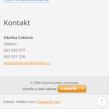
Kontakt
Zdeňka Ceklová
Telefon:
603 350 677
603 351 236
skupinah
alogen@s
eznam.cz
© 2009 Všechna práva vyhrazena.
Vytvořte si web zdarma!
Zobrazit:
Mobilní verzi
|
Standardní verzi