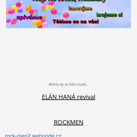
Mohlo by se Vám hodit...
ELÁN HANÁ revival
ROCKMEN
rock-men2.webnode.cz