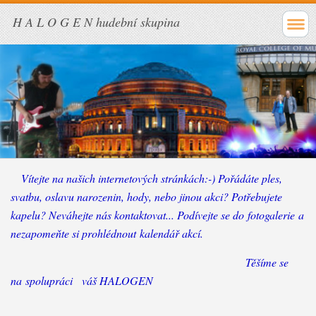
H A L O G E N hudební skupina
Vítejte na našich internetových stránkách:-) Pořádáte ples,
svatbu, oslavu narozenin, hody, nebo jinou akci? Potřebujete
kapelu? Neváhejte nás kontaktovat... Podívejte se do fotogalerie a
nezapomeňte si prohlédnout kalendář akcí.
Těšíme se
na spolupráci váš HALOGEN