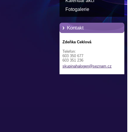
Kalendář akcí
Fotogalerie
Kontakt
Zdeňka Ceklová
Telefon:
603 350 677
603 351 236
skupinah
alogen@s
eznam.cz