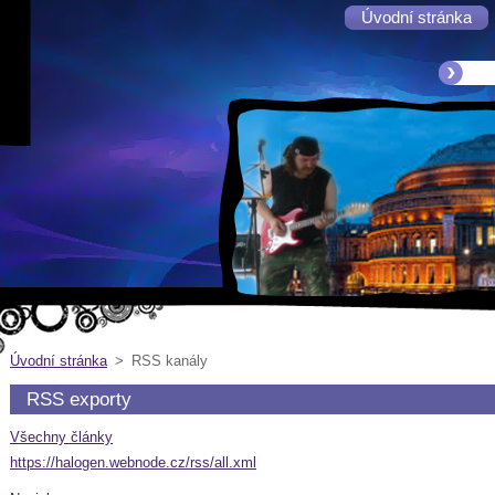
Úvodní stránka
Úvodní stránka
>
RSS kanály
RSS exporty
Všechny články
https://halogen.webnode.cz/rss/all.xml