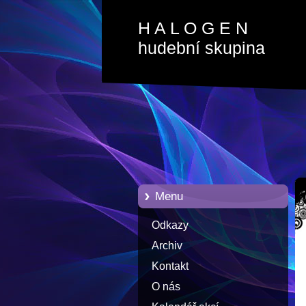
H A L O G E N
hudební skupina
Menu
Odkazy
Archiv
Kontakt
O nás