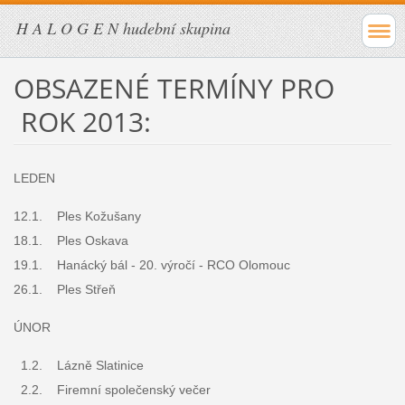
H A L O G E N hudební skupina
OBSAZENÉ TERMÍNY PRO
ROK 2013:
LEDEN
12.1. Ples Kožušany
18.1. Ples Oskava
19.1. Hanácký bál - 20. výročí - RCO Olomouc
26.1. Ples Střeň
ÚNOR
1.2. Lázně Slatinice
2.2. Firemní společenský večer