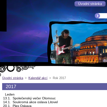
Úvodní stránka
Úvodní stránka
>
Kalendář akcí
>
Rok 2017
2017
Leden
13.1. Společenský večer Olomouc
14.1. Soukromá akce oslava Litovel
20.1. Ples Oskava