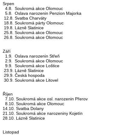
Srpen
4.8. Soukromá akce Olomouc
5.8. Oslava narozenin Penzion Majorka
12.8. Svatba Charváty
18.8. Soukromá párty Olomouc
19.8. Lázně Slatinice
25.8. Soukromá akce Olomouc
26.8. Soukromá akce Olomouc
Září
1.9. Oslava narozenin Střeň
2.9. Soukromá akce Olomouc
9.9. Soukromá akce Loštice
23.9. Lázně Slatinice
29.9. Česká hospoda
30.9. Soukromá akce Litovel
Říjen
7.10. Soukromá akce osl. narozenin Přerov
8.10. Soukromá akce Olomouc
14.10. Svatba Dolany
21.10. Soukromá akce narozeniny Kojetín
28.10. Lázně Slatinice
Listopad