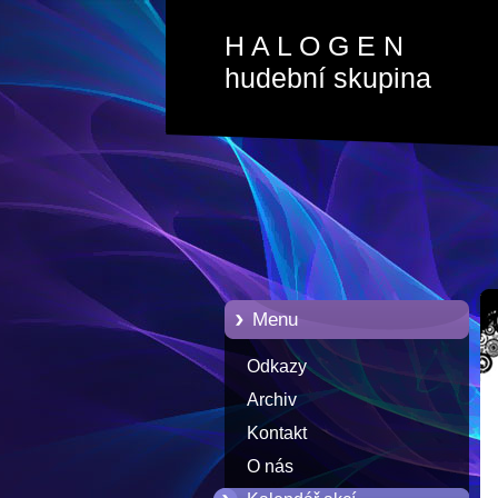
H A L O G E N
hudební skupina
Menu
Odkazy
Archiv
Kontakt
O nás