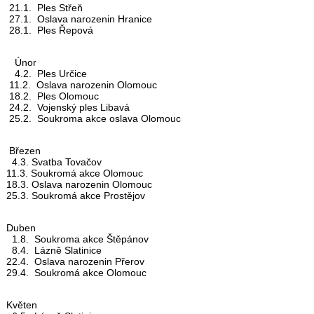
21.1. Ples Střeň
27.1.
Oslava narozenin Hranice
28.1. Ples Řepová
Únor
4.2. Ples Určice
11.2. Oslava narozenin Olomouc
18.2. Ples Olomouc
24.2. Vojenský ples Libavá
25.2. Soukroma akce oslava Olomouc
Březen
4.3. Svatba Tovačov
11.3. Soukromá akce Olomouc
18.3. Oslava narozenin Olomouc
25.3. Soukromá akce Prostějov
Duben
1.8. Soukroma akce Štěpánov
8.4. Lázně Slatinice
22.4. Oslava narozenin Přerov
29.4. Soukromá akce Olomouc
Květen