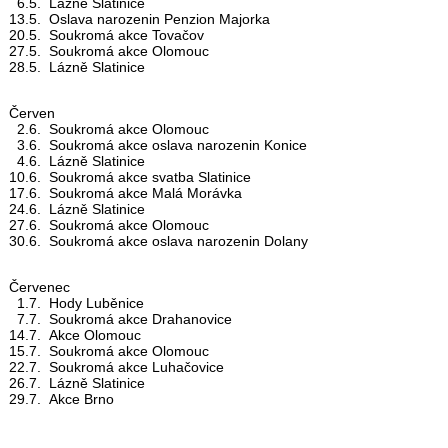
6.5. Lázně Slatinice
13.5. Oslava narozenin Penzion Majorka
20.5. Soukromá akce Tovačov
27.5. Soukromá akce Olomouc
28.5. Lázně Slatinice
Červen
2.6. Soukromá akce Olomouc
3.6. Soukromá akce oslava narozenin Konice
4.6. Lázně Slatinice
10.6. Soukromá akce svatba Slatinice
17.6. Soukromá akce Malá Morávka
24.6. Lázně Slatinice
27.6. Soukromá akce Olomouc
30.6. Soukromá akce oslava narozenin Dolany
Červenec
1.7. Hody Luběnice
7.7. Soukromá akce Drahanovice
14.7. Akce Olomouc
15.7. Soukromá akce Olomouc
22.7. Soukromá akce Luhačovice
26.7. Lázně Slatinice
29.7. Akce Brno