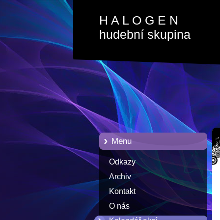
H A L O G E N
hudební skupina
Menu
Odkazy
Archiv
Kontakt
O nás