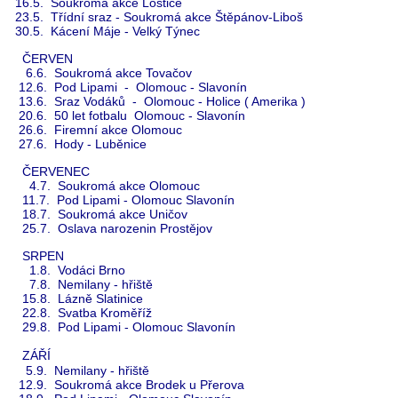
16.5. Soukromá akce Loštice
23.5. Třídní sraz - Soukromá akce Štěpánov-Liboš
30.5. Kácení Máje - Velký Týnec
ČERVEN
6.6. Soukromá akce Tovačov
12.6. Pod Lipami - Olomouc - Slavonín
13.6. Sraz Vodáků - Olomouc - Holice ( Amerika )
20.6. 50 let fotbalu Olomouc - Slavonín
26.6. Firemní akce Olomouc
27.6. Hody - Luběnice
ČERVENEC
4.7. Soukromá akce Olomouc
11.7. Pod Lipami - Olomouc Slavonín
18.7. Soukromá akce Uničov
25.7. Oslava narozenin Prostějov
SRPEN
1.8. Vodáci Brno
7.8. Nemilany - hřiště
15.8. Lázně Slatinice
22.8. Svatba Kroměříž
29.8. Pod Lipami - Olomouc Slavonín
ZÁŘÍ
5.9. Nemilany - hřiště
12.9. Soukromá akce Brodek u Přerova