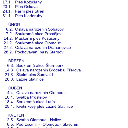
17.1. Ples Kožušany
23.1. Ples Oskava
24.1. Farní ples Střeň
31.1. Ples Kladeruby
ÚNOR
6.2. O
slava narozenin Sobáčov
7.2. Soukromá akce Prostějov
14.2. Maškarní ples Kožušany
21.2. Soukromá akce Olomouc
27.2. Oslava narozenin Drahanovice
28.2. Pochovávání basy Štarnov
BŘEZEN
6.3. Soukromá akce Šternberk
14.3 Oslava narozenin Brodek u Přerova
21.3. Školní ples Šumvald
28.3. Lázně Slatinice
DUBEN
4.4. Oslava narozenin Olomouc
10.4. Svatba Prostějov
18.4. Soukromá akce Lutín
25.4. Květinkový ples Lázně Slatinice
KVĚTEN
2.5. Svatba Olomouc - Holice
8.5. Pod Lipami - Olomouc - Slavonín